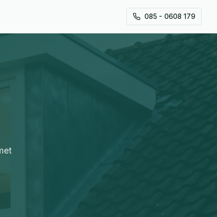
085 - 0608 179
met