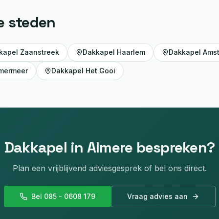
e steden
kapel
Zaanstreek
Dakkapel
Haarlem
Dakkapel
Amst
mermeer
Dakkapel
Het Gooi
Dakkapel
in
Almere
bespreken?
Plan een vrijblijvend adviesgesprek of bel ons direct.
Bel 085 - 0608 179
Vraag advies aan