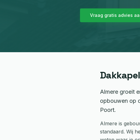
Vraag gratis advies a
Dakkapel
Almere groeit e
opbouwen op de
Poort.
Almere is gebou
standaard. Wij h
weten waar je op