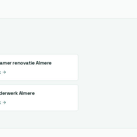
amer renovatie
Almere
k
lderwerk
Almere
k