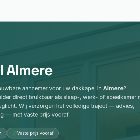
l
Almere
rouwbare aannemer voor
uw dakkapel
in
Almere
?
der direct bruikbaar als slaap-, werk- of speelkamer 
glicht
. Wij verzorgen het volledige traject — advies,
g — met vaste prijs vooraf.
n
Vaste prijs vooraf