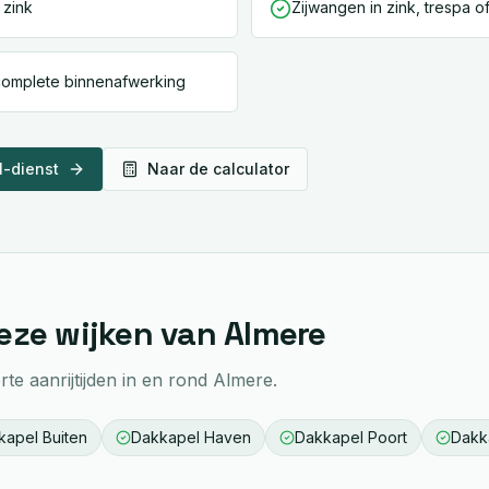
 zink
Zijwangen in zink, trespa o
 complete binnenafwerking
l
-dienst
Naar de calculator
eze wijken van
Almere
te aanrijtijden in en rond
Almere
.
kapel
Buiten
Dakkapel
Haven
Dakkapel
Poort
Dakk