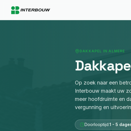
DAKKAPEL
IN
ALMERE
Dakkape
Op zoek naar een bet
Interbouw
maakt uw zol
meer hoofdruimte en da
vergunning en uitvoerin
Doorlooptijd:
1 - 5 dage