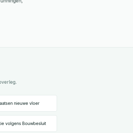
gunningen,
overleg.
aatsen nieuwe vloer
tie volgens Bouwbesluit