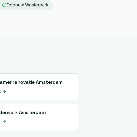
Opbouw
Westerpark
amer renovatie
Amsterdam
k
lderwerk
Amsterdam
k