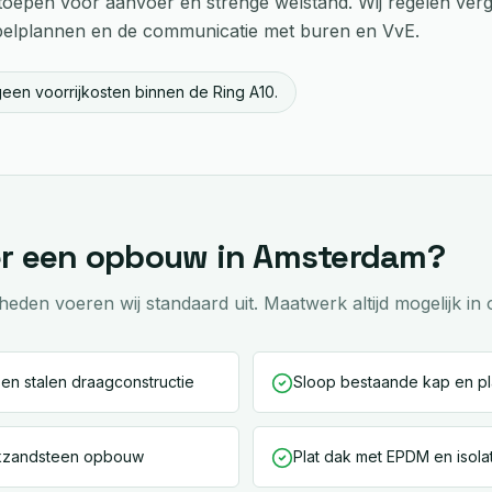
toepen voor aanvoer en strenge welstand. Wij regelen ver
pelplannen en de communicatie met buren en VvE.
geen voorrijkosten binnen de Ring A10.
er een
opbouw
in
Amsterdam
?
en voeren wij standaard uit. Maatwerk altijd mogelijk in 
en stalen draagconstructie
Sloop bestaande kap en pl
lkzandsteen opbouw
Plat dak met EPDM en isola