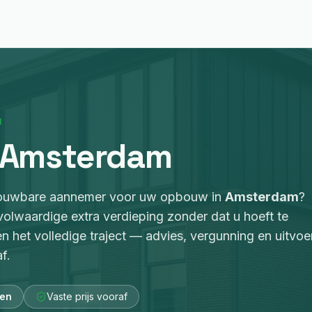
M
Amsterdam
rouwbare aannemer voor
uw opbouw
in
Amsterdam
?
volwaardige extra verdieping zonder dat u hoeft te
en het volledige traject — advies, vergunning en uitvoe
f.
ken
Vaste prijs vooraf