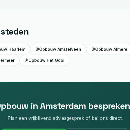
 steden
ouw
Haarlem
Opbouw
Amstelveen
Opbouw
Almere
mermeer
Opbouw
Het Gooi
Opbouw
in
Amsterdam
bespreken
Plan een vrijblijvend adviesgesprek of bel ons direct.