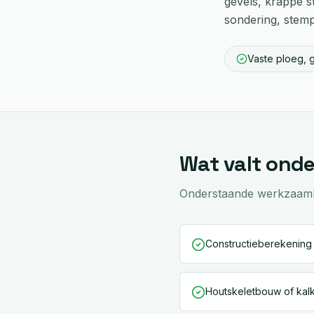
gevels, krappe s
sondering, stem
Vaste ploeg, 
Wat valt ond
Onderstaande werkzaamhed
Constructieberekening 
Houtskeletbouw of ka