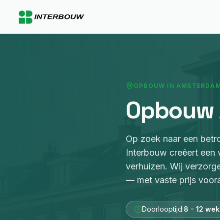
OPBOUW
IN
AMSTERDA
Opbouw
Op zoek naar een bet
Interbouw
creëert een 
verhuizen
. Wij verzorg
— met vaste prijs voora
Doorlooptijd:
8 - 12 we