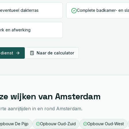
 eventueel dakterras
Complete badkamer- en sla
erk en afwerking
-dienst
Naar de calculator
ze wijken van
Amsterdam
te aanrijtijden in en rond
Amsterdam
.
Opbouw
De Pijp
Opbouw
Oud-Zuid
Opbouw
Oud-West