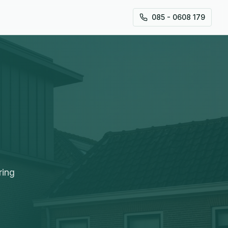
085 - 0608 179
ring