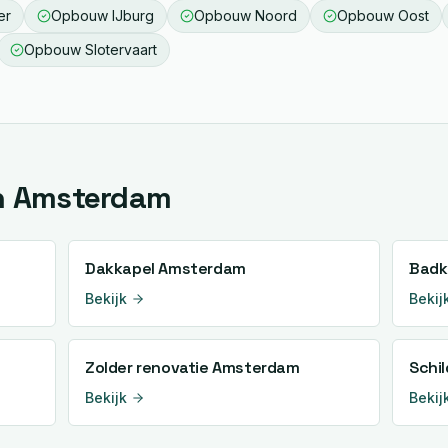
er
Opbouw
IJburg
Opbouw
Noord
Opbouw
Oost
Opbouw
Slotervaart
n
Amsterdam
Dakkapel
Amsterdam
Badk
Bekijk
Bekij
Zolder renovatie
Amsterdam
Schi
Bekijk
Bekij