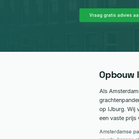
Vraag gratis advies a
Opbouw
l
Als Amsterdams
grachtenpanden
op IJburg. Wij
een vaste prijs
Amsterdamse pa