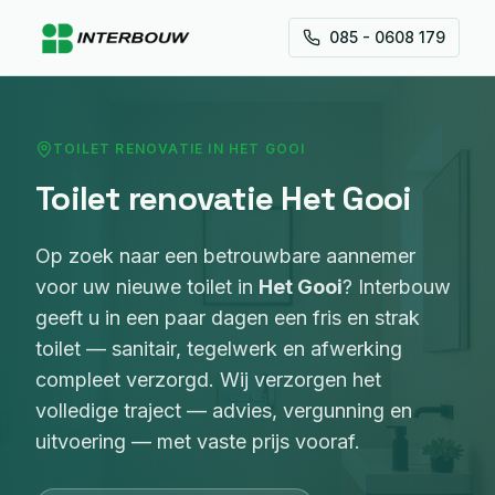
085 - 0608 179
TOILET RENOVATIE
IN
HET GOOI
Toilet renovatie
Het Gooi
Op zoek naar een betrouwbare aannemer
voor
uw nieuwe toilet
in
Het Gooi
? Interbouw
geeft u in een paar dagen een fris en strak
toilet — sanitair, tegelwerk en afwerking
compleet verzorgd
. Wij verzorgen het
volledige traject — advies, vergunning en
uitvoering — met vaste prijs vooraf.