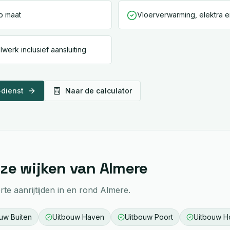
op maat
Vloerverwarming, elektra 
lwerk inclusief aansluiting
-dienst
Naar de calculator
ze wijken van
Almere
te aanrijtijden in en rond
Almere
.
ouw
Buiten
Uitbouw
Haven
Uitbouw
Poort
Uitbouw
H