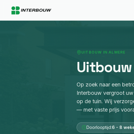
UITBOUW
IN
ALMERE
Uitbouw
Op zoek naar een bet
Interbouw
vergroot uw
op de tuin
. Wij verzorg
— met vaste prijs voora
Doorlooptijd:
6 - 8 wek