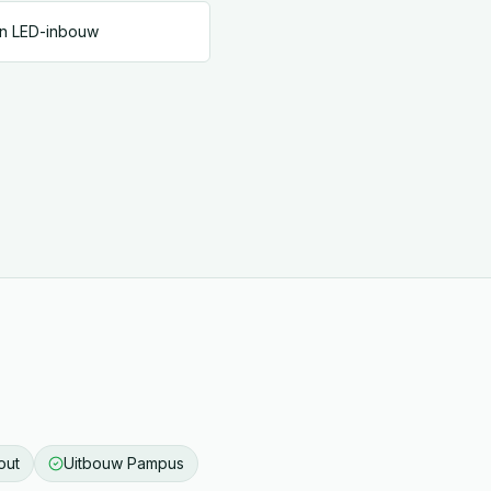
en LED-inbouw
out
Uitbouw
Pampus