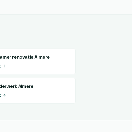
amer renovatie
Almere
k
lderwerk
Almere
k