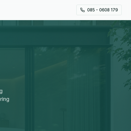
085 - 0608 179
ng
ring