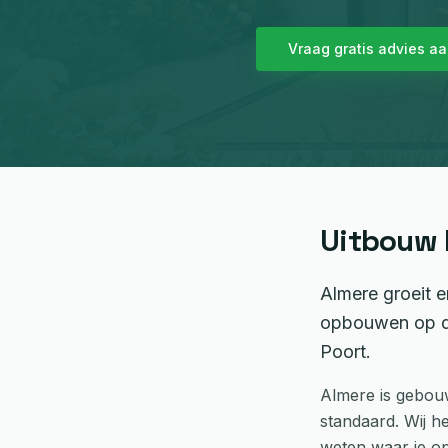
Vraag gratis advies a
Uitbouw
Almere groeit e
opbouwen op de
Poort.
Almere is gebou
standaard. Wij h
weten waar je op