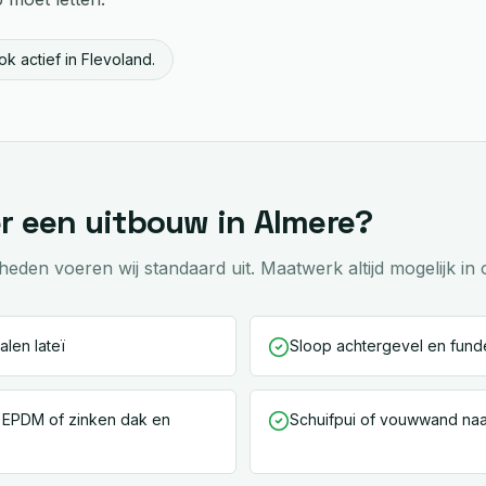
k actief in Flevoland.
er een
uitbouw
in
Almere
?
en voeren wij standaard uit. Maatwerk altijd mogelijk in 
alen lateï
Sloop achtergevel en fund
 EPDM of zinken dak en
Schuifpui of vouwwand naa