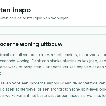
ten inspo
uwen aan de achterzijde van woningen.
 moderne woning uitbouw
ait niet alleen om extra vierkante meters, maar vooral om
 bestaande woning. Denk aan slanke aluminium kozijnen, een 
metselwerk of felsplaten. Juist deze keuzes bepalen of ee
.
de stijlen voor een moderne aanbouw aan de achterzijde va
 glazen achtergevel of een architectonische split-level oplos
ijd en welke variant het beste past bij een moderne woning, l