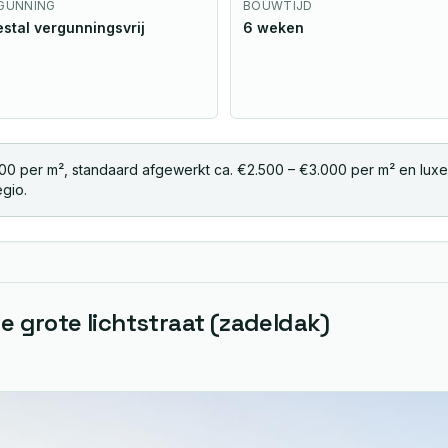
GUNNING
BOUWTIJD
stal vergunningsvrij
6 weken
00 per m², standaard afgewerkt ca. €2.500 – €3.000 per m² en luxe 
egio.
 grote lichtstraat (zadeldak)