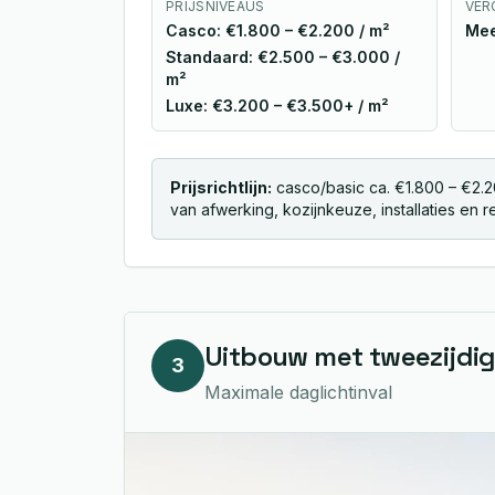
PRIJSNIVEAUS
VER
Casco: €1.800 – €2.200 / m²
Mee
Standaard: €2.500 – €3.000 /
m²
Luxe: €3.200 – €3.500+ / m²
Prijsrichtlijn:
casco/basic ca. €1.800 – €2.2
van afwerking, kozijnkeuze, installaties en r
Uitbouw met tweezijdige
3
Maximale daglichtinval