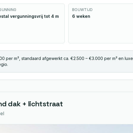
GUNNING
BOUWTIJD
stal vergunningsvrij tot 4 m
6 weken
00 per m², standaard afgewerkt ca. €2.500 – €3.000 per m² en luxe 
egio.
nd dak + lichtstraat
el