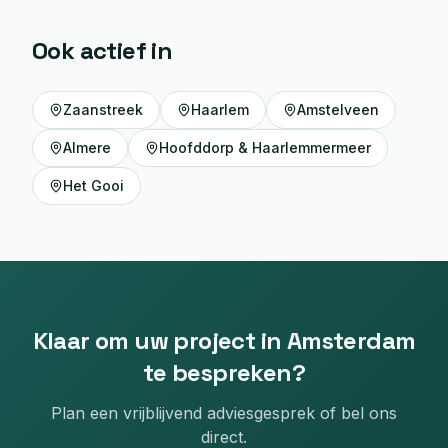
Ook actief in
Zaanstreek
Haarlem
Amstelveen
Almere
Hoofddorp & Haarlemmermeer
Het Gooi
Klaar om uw project in
Amsterdam
te bespreken?
Plan een vrijblijvend adviesgesprek of bel ons
direct.